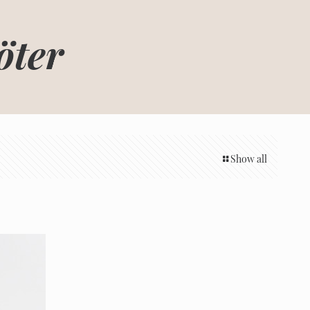
öter
Show all