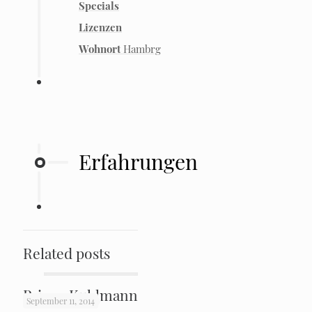
Specials
Lizenzen
Wohnort
Hambrg
Erfahrungen
Related posts
Prince Kuhlmann
September 11, 2014